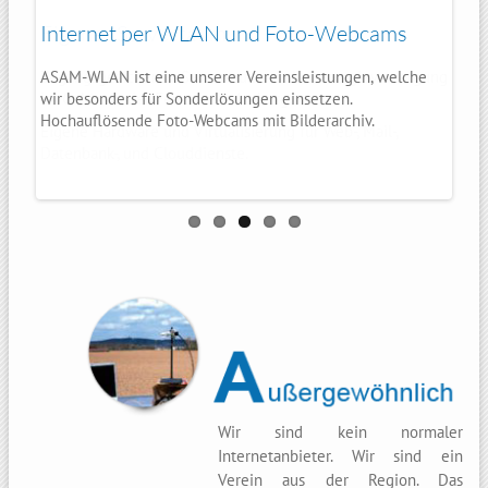
Unsere Heimatstadt: Amberg in der
Eigener Serverraum
Internet per WLAN und Foto-Webcams
FotoWebcams für hochauflösende
Webmail und Cloudfunktionen
Oberpfalz
Momente
Zugangsgesicherter Serverraum mit Notenergieversorgung
ASAM-WLAN ist eine unserer Vereinsleistungen, welche
Unsere Server sind auf dem aktuellen Stand der Technik
im Gebäude der Feuerwehr Amberg.
wir besonders für Sonderlösungen einsetzen.
Hier ist unserer Vereinssitz und Serverstandort. Das
Im Jahr 2000 haben wir damit begonnen Webcams zu
Hochauflösende Foto-Webcams mit Bilderarchiv.
Bürgernetz für die Region seit 1996.
betreiben.
Eigene Hardware und Virtualisierung für Web-, Mail-,
Seit 2012 nun auch mit Archiv und atembender Qualität.
Datenbank-, und Clouddienste.
Wir sind kein normaler
Internetanbieter. Wir sind ein
Verein aus der Region. Das