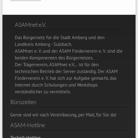
ASAMnet e.V.
Das Bürgernetz für die Stadt Amberg und den
Landkreis Amberg - Sulzbach.
ASAMnet e. V. und der ASAM Förderverein e. V. sind die
beiden Komponenten des Bürgernetzes.
Der Trägerverein, ASAMnet e.V., ist für den
technischen Betrieb der Server zuständig. Der ASAM
Förderverein e. V. hat sich zur Aufgabe gemacht, das
Internet durch Schulungen und Workshops
verständlicher zu vermitteln.
Bürozeiten
Gerne sind wir nach Vereinbarung, per Mail, für Sie da!
ASAM-Hotline
Technik-Hotline