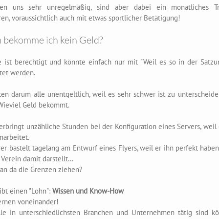
fen uns sehr unregelmäßig, sind aber dabei ein monatliches T
ren, voraussichtlich auch mit etwas sportlicher Betätigung!
bekomme ich kein Geld?
 ist berechtigt und könnte einfach nur mit "Weil es so in der Satzu
tet werden.
ten darum alle unentgeltlich, weil es sehr schwer ist zu unterscheide
Wieviel Geld bekommt.
rbringt unzähliche Stunden bei der Konfiguration eines Servers, weil 
narbeitet.
er bastelt tagelang am Entwurf eines Flyers, weil er ihn perfekt haben 
Verein damit darstellt...
an da die Grenzen ziehen?
ibt einen "Lohn":
Wissen und Know-How
lernen voneinander!
lle in unterschiedlichsten Branchen und Unternehmen tätig sind kö