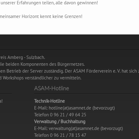
unserer Erfahrungen teilen, alle davon gewinnen!
meinsamer Horizont kennt keine Grenzen!
eis Amberg - Sulzbach.
 die beiden Komponenten des Bürgernetzes.
hen Betrieb der Server zuständig. Der ASAM Förderverein e. V. hat sich 
 Workshops verständlicher zu vermitteln.
ASAM-Hotline
a!
Technik-Hotline
E-Mail: hotline(at)asamnet.de (bevorzugt)
Telefon 0 96 21 / 49 64 25
Verwaltung / Buchhaltung
E-Mail: verwaltung(at)asamnet.de (bevorzugt)
Telefon 0 96 21 / 78 15 47