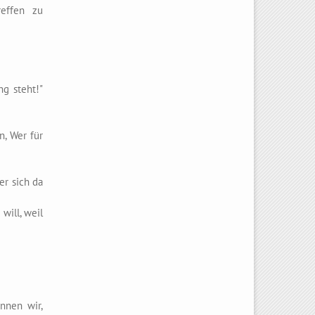
reffen zu
ng steht!"
n, Wer für
er sich da
will, weil
nnen wir,