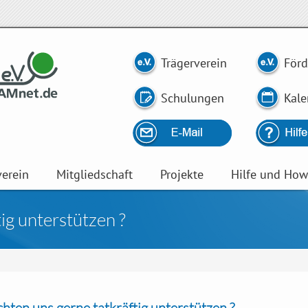
Trägerverein
Förd
Schulungen
Kale
verein
Mitgliedschaft
Projekte
Hilfe und Ho
ig unterstützen ?
hten uns gerne tatkräftig unterstützen ?