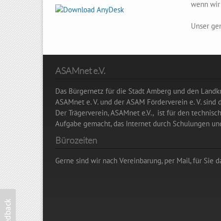
wenn wir 
Unser ge
ASAMnet e.V.
Das Bürgernetz für die Stadt Amberg und den Landkr
ASAMnet e. V. und der ASAM Förderverein e. V. sind
Der Trägerverein, ASAMnet e.V., ist für den technisc
Aufgabe gemacht, das Internet durch Schulungen und
Bürozeiten
Gerne sind wir nach Vereinbarung, per Mail, für Sie d