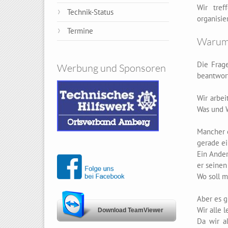
Wir tref
Technik-Status
organisie
Termine
Warum 
Die Frage
Werbung und Sponsoren
beantwor
Wir arbei
Was und 
Mancher e
gerade ei
Ein Ander
er seinen 
Wo soll m
Aber es g
Wir alle 
Download TeamViewer
Da wir a