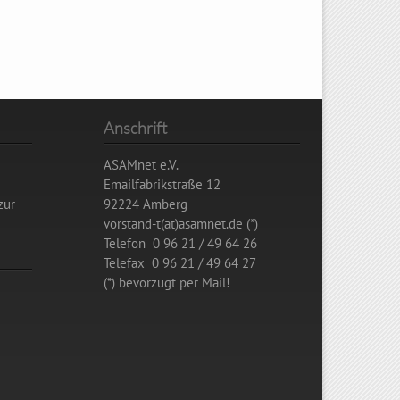
Anschrift
ASAMnet e.V.
Emailfabrikstraße 12
zur
92224 Amberg
vorstand-t(at)asamnet.de (*)
Telefon 0 96 21 / 49 64 26
Telefax 0 96 21 / 49 64 27
(*) bevorzugt per Mail!