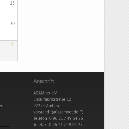
23
30
6
Anschrift
ASAMnet e.V.
Emailfabrikstraße 12
zur
92224 Amberg
vorstand-t(at)asamnet.de (*)
Telefon 0 96 21 / 49 64 26
Telefax 0 96 21 / 49 64 27