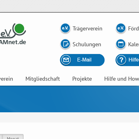
Trägerverein
Förd
Schulungen
Kale
verein
Mitgliedschaft
Projekte
Hilfe und Ho
aktiver Reiter)
Monat
(aktiver Reiter)