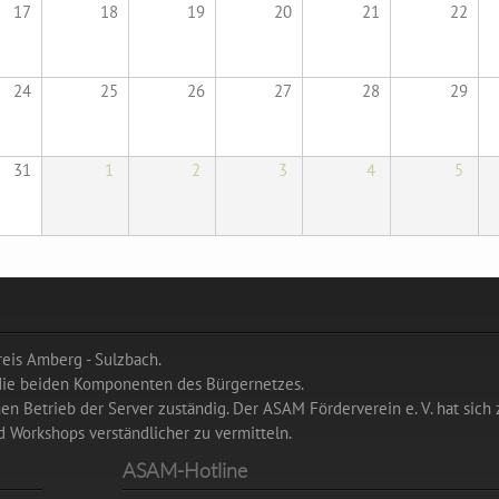
17
18
19
20
21
22
24
25
26
27
28
29
31
1
2
3
4
5
eis Amberg - Sulzbach.
 die beiden Komponenten des Bürgernetzes.
hen Betrieb der Server zuständig. Der ASAM Förderverein e. V. hat sich 
 Workshops verständlicher zu vermitteln.
ASAM-Hotline