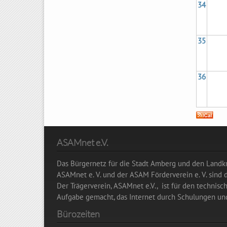
34
35
36
ASAMnet e.V.
Das Bürgernetz für die Stadt Amberg und den Landkr
ASAMnet e. V. und der ASAM Förderverein e. V. sind
Der Trägerverein, ASAMnet e.V., ist für den technisc
Aufgabe gemacht, das Internet durch Schulungen und
Bürozeiten