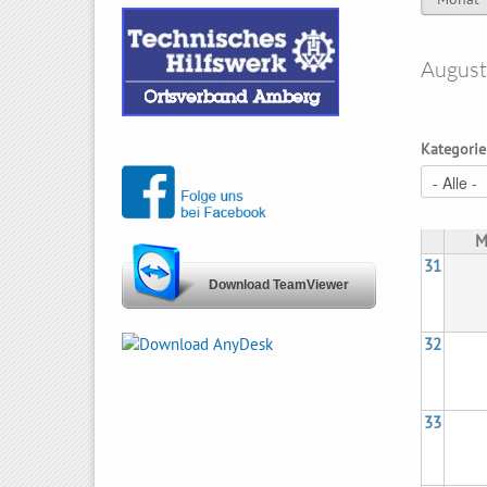
Haupt-
Augus
Kategorie
M
31
Download TeamViewer
32
33