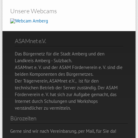
Unsere Webcams
Amberg
ASAMnet e.V.
Das Bürgernetz für die Stadt Amberg und den
Landkreis Amberg - Sulzbach.
ASAMnet e. V. und der ASAM Förderverein e. V. sind die
beiden Komponenten des Bürgernetzes.
Der Trägerverein, ASAMnet e.V., ist für den
technischen Betrieb der Server zuständig. Der ASAM
Förderverein e. V. hat sich zur Aufgabe gemacht, das
Internet durch Schulungen und Workshops
verständlicher zu vermitteln.
Bürozeiten
Gerne sind wir nach Vereinbarung, per Mail, für Sie da!