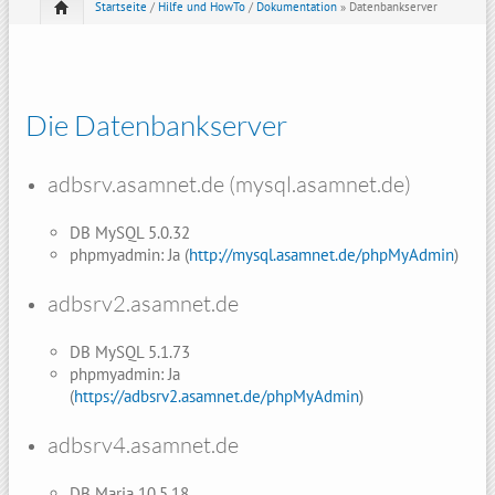
Startseite
/
Hilfe und HowTo
/
Dokumentation
» Datenbankserver
Die Datenbankserver
adbsrv.asamnet.de (mysql.asamnet.de)
DB MySQL 5.0.32
phpmyadmin: Ja (
http://mysql.asamnet.de/phpMyAdmin
)
adbsrv2.asamnet.de
DB MySQL 5.1.73
phpmyadmin: Ja
(
https://adbsrv2.asamnet.de/phpMyAdmin
)
adbsrv4.asamnet.de
DB Maria 10.5.18