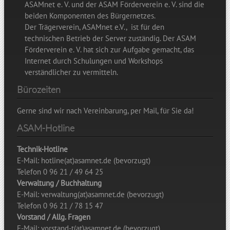
vom bisherigen Provider abgelehnt, so entstehen uns
ASAMnet e. V. und der ASAM Förderverein e. V. sind die
Benutzerkennung, die Sie für die Telefoneinwahl
trotzdem Kosten. Es ist also wichtig, dass die vorherige
beiden Komponenten des Bürgernetzes.
verwenden. Sie darf nicht den Anhang @asamnet.de
Zustimmung zum Wechsel der Domäne vom bisherigen
Der Trägerverein, ASAMnet e.V., ist für den
haben.
Provider vorliegt.
technischen Betrieb der Server zuständig. Der ASAM
Wenn Sie für die Telefoneinwahl
musterp@asamnet.de
Förderverein e. V. hat sich zur Aufgabe gemacht, das
verwenden, dann ist ihre FTP-Benutzerkennung
Internet durch Schulungen und Workshops
normalerweise musterp.
verständlicher zu vermitteln.
Das Passwort
Das FTP-Passwort ist üblicherweise das gleiche
Bürozeiten
Passwort wie für die Email-Abholung und die
Telefoneinwahl. Das FTP-Passwort können Sie (über ssh)
Gerne sind wir nach Vereinbarung, per Mail, für Sie da!
ändern. Diese Änderung wirkt sich nicht auf die Email-
ASAM-Hotline
Abholung und die Telefoneinwahl. Lesen Sie dazu die
Erläuterung zur Einwahl.
Technik-Hotline
E-Mail: hotline(at)asamnet.de (bevorzugt)
Was kann ich noch eingeben?
Telefon 0 96 21 / 49 64 25
Zusätzlich haben Sie noch die Möglichkeit, ein
Verwaltung / Buchhaltung
Zielverzeichnis einzustellen. Das benötigen Sie
E-Mail: verwaltung(at)asamnet.de (bevorzugt)
normalerweise nicht. Wenn Sie sich bei ASAM einwählen,
Telefon 0 96 21 / 78 15 47
"vermittelt" unser Rechner Sie automatisch in Ihr
Vorstand / Allg. Fragen
Verzeichnis auf dem Server.
E-Mail: vorstand-t(at)asamnet.de (bevorzugt)