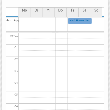
Mo
Di
Mi
Do
Fr
Sa
So
Ganztägig
Mariä Himmelfahrt
Fr, 15. Aug 2025 - 0
Vor 01
01
02
03
04
05
06