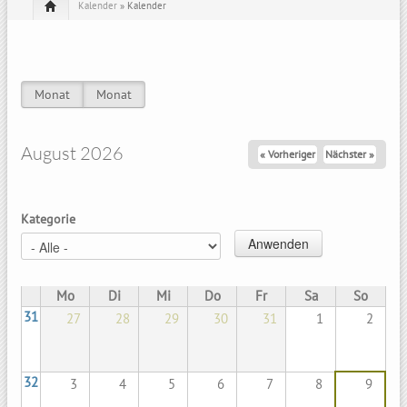
Kalender
» Kalender
Monat
(aktiver Reiter)
Monat
(aktiver Reiter)
Haupt-Reiter
August 2026
« Vorheriger
Nächster »
Kategorie
Mo
Di
Mi
Do
Fr
Sa
So
31
27
28
29
30
31
1
2
32
3
4
5
6
7
8
9