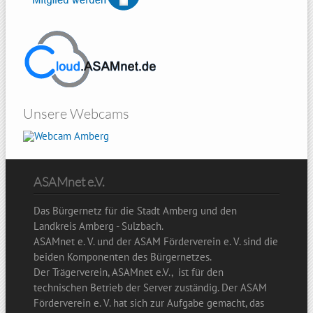
Unsere Webcams
Amberg
ASAMnet e.V.
Das Bürgernetz für die Stadt Amberg und den
Landkreis Amberg - Sulzbach.
ASAMnet e. V. und der ASAM Förderverein e. V. sind die
beiden Komponenten des Bürgernetzes.
Der Trägerverein, ASAMnet e.V., ist für den
technischen Betrieb der Server zuständig. Der ASAM
Förderverein e. V. hat sich zur Aufgabe gemacht, das