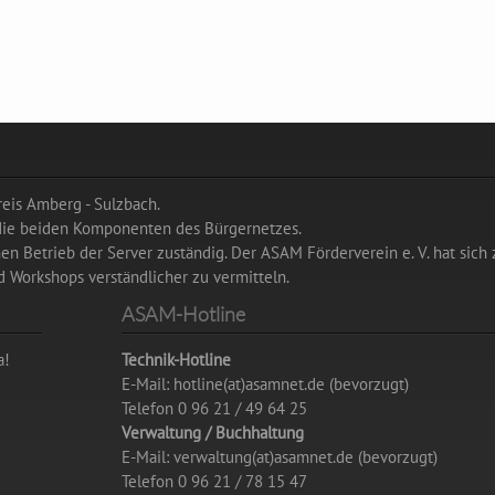
eis Amberg - Sulzbach.
 die beiden Komponenten des Bürgernetzes.
hen Betrieb der Server zuständig. Der ASAM Förderverein e. V. hat sich 
 Workshops verständlicher zu vermitteln.
ASAM-Hotline
a!
Technik-Hotline
E-Mail: hotline(at)asamnet.de (bevorzugt)
Telefon 0 96 21 / 49 64 25
Verwaltung / Buchhaltung
E-Mail: verwaltung(at)asamnet.de (bevorzugt)
Telefon 0 96 21 / 78 15 47