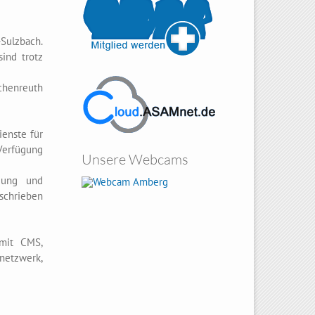
Sulzbach.
ind trotz
chenreuth
enste für
Verfügung
Unsere Webcams
Amberg
tzung und
schrieben
 mit CMS,
knetzwerk,