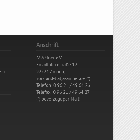
Anschrift
ASAMnet e.V.
Emailfabrikstraße 12
zur
92224 Amberg
vorstand-t(at)asamnet.de (*)
Telefon 0 96 21 / 49 64 26
Telefax 0 96 21 / 49 64 27
(*) bevorzugt per Mail!