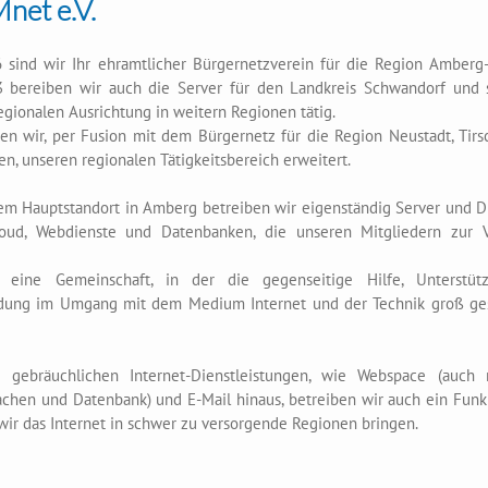
net e.V.
6 sind wir Ihr ehramtlicher Bürgernetzverein für die Region Amberg-
3 bereiben wir auch die Server für den Landkreis Schwandorf und s
egionalen Ausrichtung in weitern Regionen tätig.
en wir, per Fusion mit dem Bürgernetz für die Region Neustadt, Tirs
n, unseren regionalen Tätigkeitsbereich erweitert.
em Hauptstandort in Amberg betreiben wir eigenständig Server und Di
loud, Webdienste und Datenbanken, die unseren Mitgliedern zur 
 eine Gemeinschaft, in der die gegenseitige Hilfe, Unterstü
ldung im Umgang mit dem Medium Internet und der Technik groß ge
 gebräuchlichen Internet-Dienstleistungen, wie Webspace (auch
achen und Datenbank) und E-Mail hinaus, betreiben wir auch ein Fun
wir das Internet in schwer zu versorgende Regionen bringen.