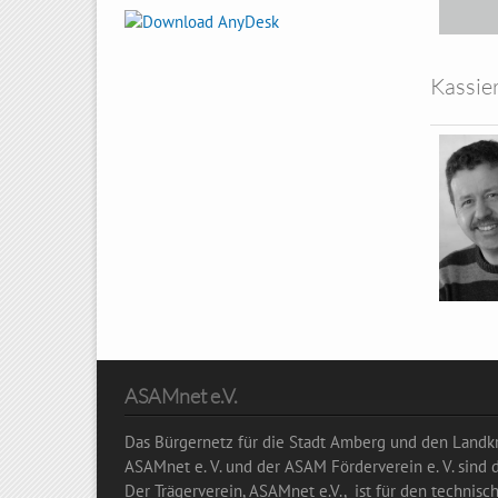
Kassie
ASAMnet e.V.
Das Bürgernetz für die Stadt Amberg und den Landkr
ASAMnet e. V. und der ASAM Förderverein e. V. sind
Der Trägerverein, ASAMnet e.V., ist für den technisc