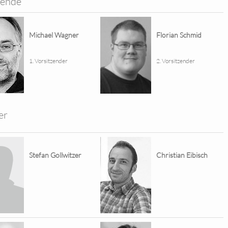
zende
Michael Wagner
Florian Schmid
1. Vorsitzender
2. Vorsitzender
er
Stefan Gollwitzer
Christian Eibisch