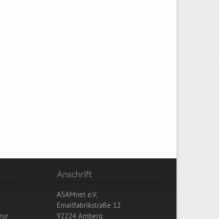
Anschrift
ASAMnet e.V.
Emailfabrikstraße 12
zur
92224 Amberg