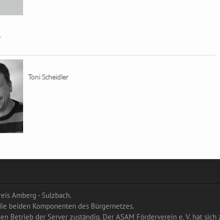
r
Toni Scheidler
eis Amberg - Sulzbach.
 die beiden Komponenten des Bürgernetzes.
hen Betrieb der Server zuständig. Der ASAM Förderverein e. V. hat sich 